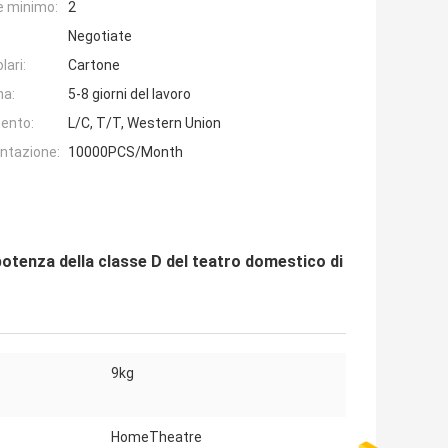
e minimo:
2
Negotiate
lari:
Cartone
na:
5-8 giorni del lavoro
ento:
L/C, T/T, Western Union
entazione:
10000PCS/Month
potenza della classe D del teatro domestico di
9kg
HomeTheatre