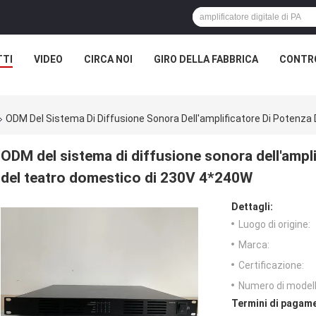
TTI
VIDEO
CIRCA NOI
GIRO DELLA FABBRICA
CONTRO
ODM Del Sistema Di Diffusione Sonora Dell'amplificatore Di Potenza
ODM del sistema di diffusione sonora dell'ampli
del teatro domestico di 230V 4*240W
Dettagli:
Luogo di origine:
Marca:
Certificazione:
Numero di modell
Termini di pagame