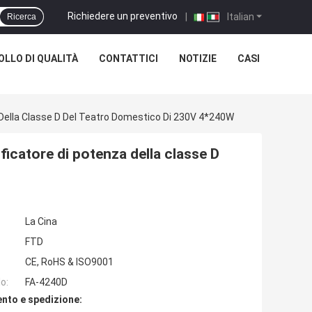
Richiedere un preventivo
|
Italian
Ricerca
LLO DI QUALITÀ
CONTATTICI
NOTIZIE
CASI
 Della Classe D Del Teatro Domestico Di 230V 4*240W
ficatore di potenza della classe D
La Cina
FTD
CE, RoHS & ISO9001
o:
FA-4240D
nto e spedizione: