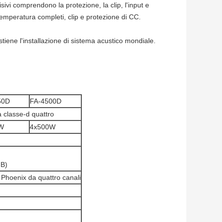
visivi comprendono la protezione, la clip, l'input e
ta temperatura completi, clip e protezione di CC.
iene l'installazione di sistema acustico mondiale.
50D
FA-4500D
a classe-d quattro
W
4x500W
dB)
 Phoenix da quattro canali