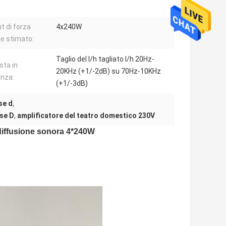
t di forza
4x240W
e stimato:
Taglio del l/h tagliato l/h 20Hz-
sta in
20KHz (+1/-2dB) su 70Hz-10KHz
nza:
(+1/-3dB)
se d
,
sse D
,
amplificatore del teatro domestico 230V
 diffusione sonora 4*240W