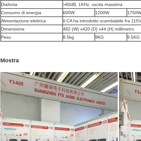
Diafonia
>60dB, 1KHz, uscita massima
Consumo di energia
600W
1200W
1750
Alimentazione elettrica
Il CA ha introdotto scambiabile fra 11
Dimensione
482 (W) x420 (D) x44 (H) millimetro
Peso
8.5kg
9KG
9.5KG
Mostra