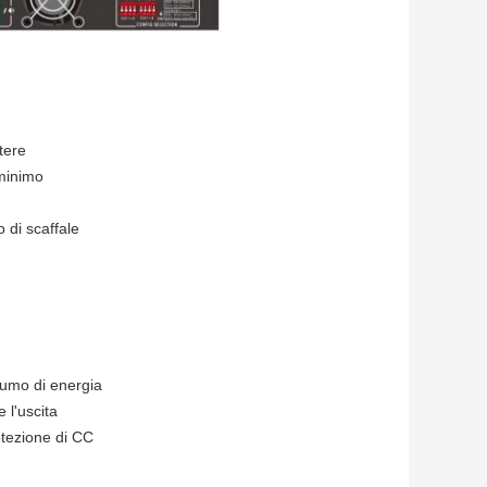
tere
 minimo
o di scaffale
sumo di energia
e l'uscita
otezione di CC