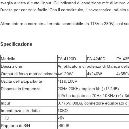
sveglia a vista di tutto l'input. Gli indicatori di condizione m/c di lavoro 
l'uscita per controllo facile. Con il cortocircuito, il sovraccarico, ad al
Alimentatore a corrente alternata scambiabile da 115V a 230V, così sost
Specificazione
Modello
FA-4120D
FA-4240D
FA-43
Descrizione
Amplificatore di potenza di Manica dell
Output di forza motrice stimato
4x120W
4x240W
4x350
Uscita dell'altoparlante
4Ω & 100V
Risposta in frequenza
20Hz-20KHz tagliato l/h (+1/-2dB)
Il l/h ha tagliato su 70Hz-10KHz (+1/-3
Input
0.775V, 0dBu, connettore equilibrato di
Impedenza introdotta
10KΩ
THD
<0>
Rapporto di S/N
>80dB