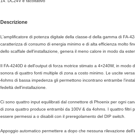
14. DC24V è facoltativo
Descrizione
L'amplificatore di potenza digitale della classe-d della gamma di FA-4
caratterizza di consumo di energia minimo e di alta efficienza molto fin
dello scaffale dell'installazione, genera il meno calore in modo da est
Il FA-4240D è dell'output di forza motrice stimato a 4×240W, in modo 
sonora di quattro fonti multiple di zona a costo minimo. Le uscite versat
4ohms di bassa impedenza gli permettono incontrano entrambe l'installaz
fedeltà dell'installazione.
Ci sono quattro input equilibrati dal connettore di Phoenix per ogni ca
di zona quattro produce entrambi da 100V & da 4ohms. I quattro filtri 
essere permessi a o disabili con il preregolamento del DIP switch.
Appoggio automatico permettere a dopo che nessuna rilevazione dell'