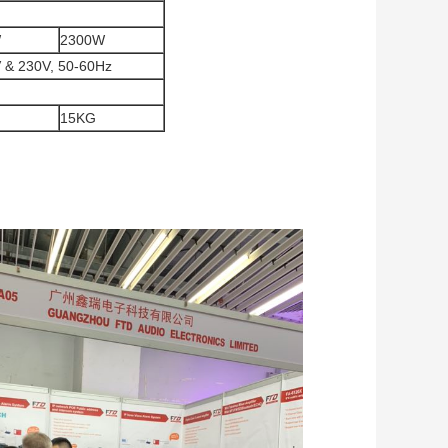
W
2300W
5V & 230V, 50-60Hz
15KG