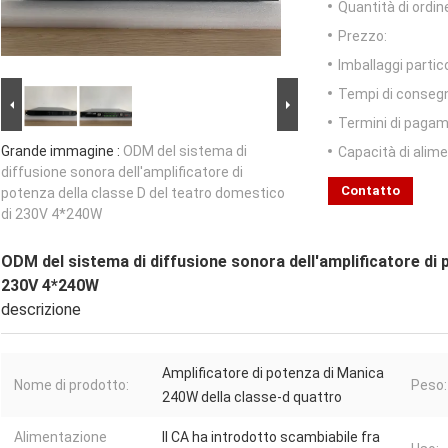
Quantità di ordin
Prezzo:
Imballaggi partico
Tempi di conseg
Termini di pagam
Grande immagine :
ODM del sistema di
Capacità di alim
diffusione sonora dell'amplificatore di
Contatto
potenza della classe D del teatro domestico
di 230V 4*240W
ODM del sistema di diffusione sonora dell'amplificatore di 
230V 4*240W
descrizione
Amplificatore di potenza di Manica
Nome di prodotto:
Peso:
240W della classe-d quattro
Alimentazione
Il CA ha introdotto scambiabile fra