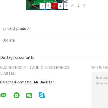
1
2
3
4
5
6
7
8
公司前台
Linea di produzione dell'amplificatore
Linea di produzione dell'amplificatore
Produzione line2 dell'amplificatore
Linea di prodotti
Produzione line2 dell'amplificatore
Linea di produzione dell'altoparlante
Società:
Linea di produzione dell'altoparlante
Linea di produzione dell'altoparlante
Dettagli di contatto
GUANGZHOU FTD AUDIO ELECTRONICS
Invia la tu
LIMITED
Persona di contatto:
Mr. Jack Tan