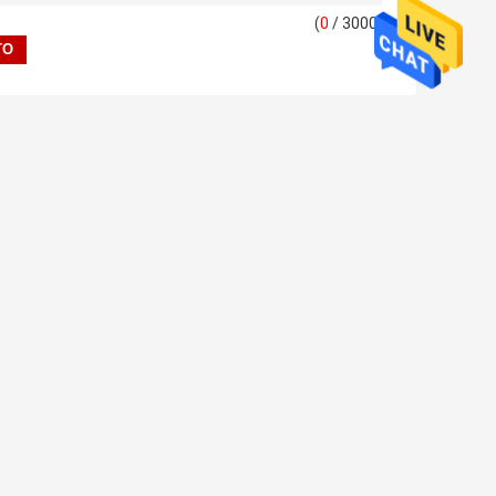
(
0
/ 3000)