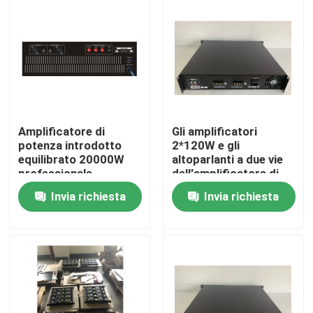
Circa noi
Giro della fabbrica
Controllo di qualità
Amplificatore di
Gli amplificatori
potenza introdotto
2*120W e gli
equilibrato 20000W
altoparlanti a due vie
Contattici
professionale
dell'amplificatore di
dell'amplificatore di
potenza di PA
Invia richiesta
Invia richiesta
potenza 2000W di PA
alimentano
l'amplificatore di
Notizie
potenza 20000W
professionale del
miscelatore
Casi
Amplificatore dell'altoparlante