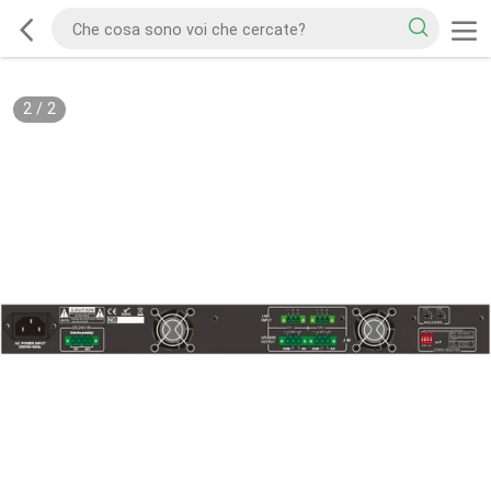
2
/
2