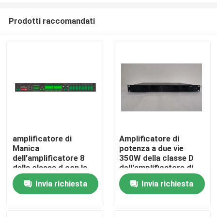
Prodotti raccomandati
amplificatore di
Amplificatore di
Manica
potenza a due vie
Casa
dell'amplificatore 8
350W della classe D
della classe d con la
dell'amplificatore di
linea sorveglianza
PA 5000 watt
Invia richiesta
Invia richiesta
Prodotti
dell'altoparlante del
cambiamento
dell'errore
Video