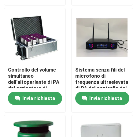
Circa noi
Giro della fabbrica
Controllo di qualità
Controllo del volume
Sistema senza fili del
Contattici
simultaneo
microfono di
dell'altoparlante di PA
frequenza ultraelevata
del caricatore di
di PA del controllo del
System Audio Battery
volume professionale
Notizie
Invia richiesta
Invia richiesta
dell'interprete di
dell'altoparlante con
AC220V 115V
l'altoparlante di
Bluetooth
Casi
Amplificatore dell'altoparlante