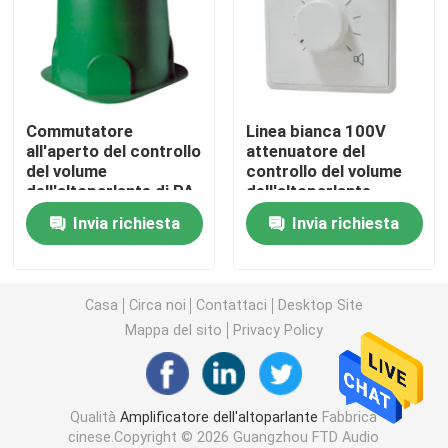
Altoparlanti dell'altoparlante
Altoparlante di rete del IP
Commutatore
Linea bianca 100V
all'aperto del controllo
attenuatore del
del volume
controllo del volume
Amplificatore di potenza della classe D
dell'altoparlante di PA
dell'altoparlante
di IP66 30W per
dell'ABS 6W 100V
Invia richiesta
Invia richiesta
l'altoparlante del
dell'altoparlante
Audio amplificatore della matrice
giardino
Linea altoparlante della colonna di matrice
Casa
Circa noi
Contattaci
Desktop Site
Mappa del sito
Privacy Policy
Sistema dell'evacuazione di voce
Qualità
Amplificatore dell'altoparlante
Fabbrica
Audio lettore DVD
cinese.Copyright © 2026 Guangzhou FTD Audio