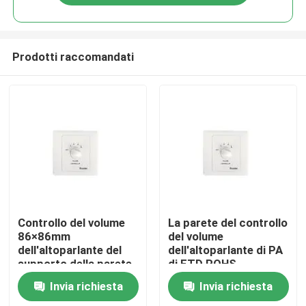
Prodotti raccomandati
Casa
Controllo del volume
La parete del controllo
86×86mm
del volume
dell'altoparlante del
dell'altoparlante di PA
Prodotti
supporto della parete
di FTD ROHS
dell'altoparlante
commuta l'ABS
Invia richiesta
Invia richiesta
resistenti alle
protetto UV
Video
intemperie