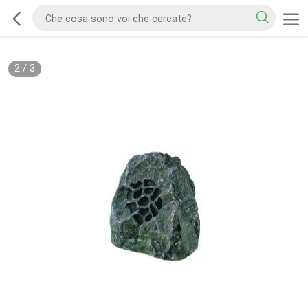
2
/
3