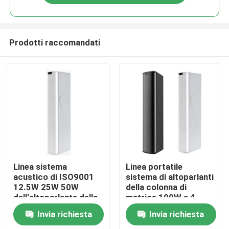
Prodotti raccomandati
Casa
Linea sistema
Linea portatile
acustico di ISO9001
sistema di altoparlanti
12.5W 25W 50W
della colonna di
Prodotti
dell'altoparlante della
matrice 100W a 4
colonna di matrice per
pollici 8ohms
Invia richiesta
Invia richiesta
la casa
Video