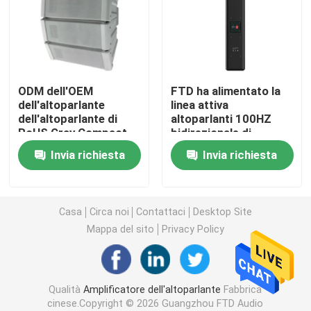
Altoparlanti dell'altoparlante
Altoparlante di rete del IP
ODM dell'OEM
FTD ha alimentato la
dell'altoparlante
linea attiva
dell'altoparlante di
altoparlanti 100HZ
Amplificatore di potenza della classe D
RoHS Gray Compact
bidirezionale di
Line Array Column
matrice a 20KHZ
Invia richiesta
Invia richiesta
Audio amplificatore della matrice
Linea altoparlante della colonna di matrice
Casa
Circa noi
Contattaci
Desktop Site
Mappa del sito
Privacy Policy
Sistema dell'evacuazione di voce
Qualità
Amplificatore dell'altoparlante
Fabbrica
Audio lettore DVD
cinese.Copyright © 2026 Guangzhou FTD Audio