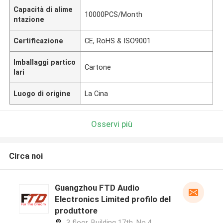
Capacità di alime
10000PCS/Month
ntazione
Certificazione
CE, RoHS & ISO9001
Imballaggi partico
Cartone
lari
Luogo di origine
La Cina
Osservi più
Circa noi
Guangzhou FTD Audio
Electronics Limited profilo del
produttore
3 floor, Building 17th, No.4