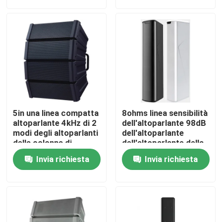
Circa noi
Giro della fabbrica
Controllo di qualità
5in una linea compatta
8ohms linea sensibilità
Contattici
altoparlante 4kHz di 2
dell'altoparlante 98dB
modi degli altoparlanti
dell'altoparlante
della colonna di
dell'altoparlante della
matrice Wearproof
colonna di matrice
Notizie
Invia richiesta
Invia richiesta
singola
Casi
Amplificatore dell'altoparlante