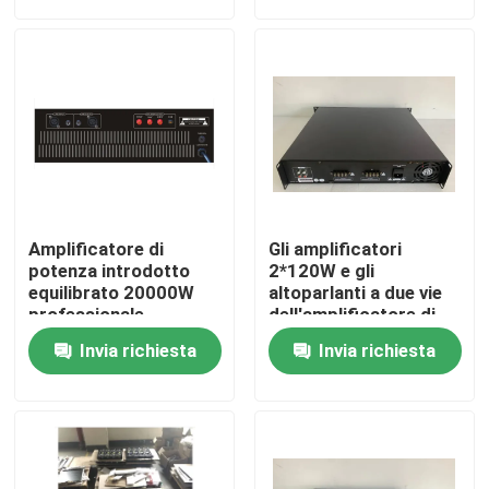
dell'errore
Circa noi
Giro della fabbrica
Controllo di qualità
Amplificatore di
Gli amplificatori
Contattici
potenza introdotto
2*120W e gli
equilibrato 20000W
altoparlanti a due vie
professionale
dell'amplificatore di
dell'amplificatore di
potenza di PA
Notizie
Invia richiesta
Invia richiesta
potenza 2000W di PA
alimentano
l'amplificatore di
potenza 20000W
Casi
professionale del
miscelatore
Amplificatore dell'altoparlante