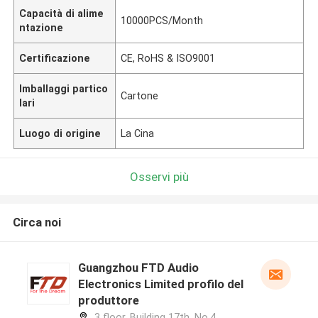
Capacità di alime
10000PCS/Month
ntazione
Certificazione
CE, RoHS & ISO9001
Imballaggi partico
Cartone
lari
Luogo di origine
La Cina
Osservi più
Circa noi
Guangzhou FTD Audio
Electronics Limited profilo del
produttore
3 floor, Building 17th, No.4