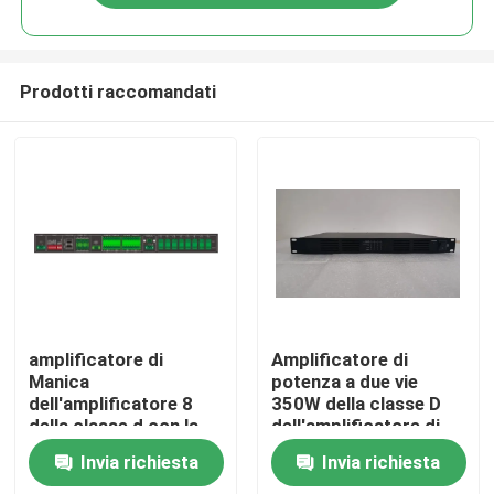
Prodotti raccomandati
Casa
amplificatore di
Amplificatore di
Manica
potenza a due vie
dell'amplificatore 8
350W della classe D
Prodotti
della classe d con la
dell'amplificatore di
linea sorveglianza
PA 5000 watt
Invia richiesta
Invia richiesta
dell'altoparlante del
Video
cambiamento