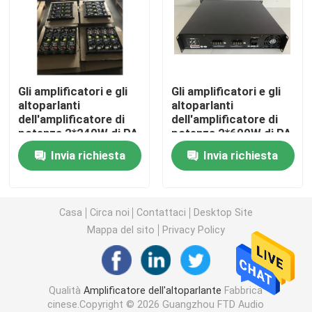
Altoparlanti dell'altoparlante
Altoparlante di rete del IP
Gli amplificatori e gli
Gli amplificatori e gli
altoparlanti
altoparlanti
dell'amplificatore di
dell'amplificatore di
Amplificatore di potenza della classe D
potenza 2*240W di PA
potenza 2*600W di PA
alimentano
alimentano
Invia richiesta
Invia richiesta
l'amplificatore di
l'amplificatore di
Audio amplificatore della matrice
potenza 20000W
potenza 20000W
professionale del
professionale del
miscelatore
miscelatore
Linea altoparlante della colonna di matrice
Casa
Circa noi
Contattaci
Desktop Site
Mappa del sito
Privacy Policy
Sistema dell'evacuazione di voce
Qualità
Amplificatore dell'altoparlante
Fabbrica
Audio lettore DVD
cinese.Copyright © 2026 Guangzhou FTD Audio