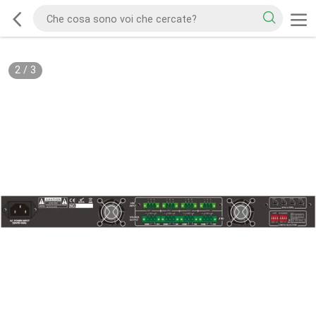
2
/
3