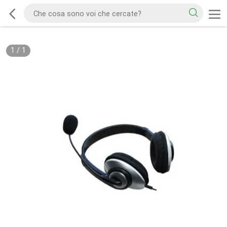
1
/
1