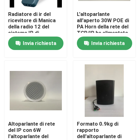
Radiatore di ir del
L'altoparlante
Circa noi
ricevitore di Manica
all'aperto 30W POE di
della radio 12 del
PA Horn della rete del
sistema IR di
TCP/IP ha alimentato
Giro della fabbrica
interpretazione
Invia richiesta
Invia richiesta
Controllo di qualità
Contattici
Notizie
Casi
Altoparlante di rete
Formato 0.9kg di
del IP con 6W
rapporto
l'altoparlante del
dell'altoparlante di
Amplificatore dell'altoparlante