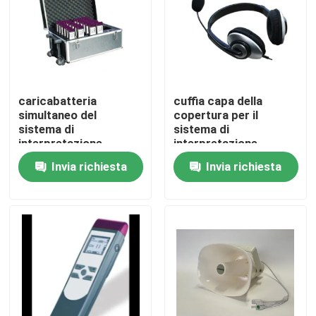
caricabatteria
cuffia capa della
simultaneo del
copertura per il
sistema di
sistema di
interpretazione
interpretazione
dell'alimentazione
Invia richiesta
Invia richiesta
elettrica del
caricabatteria
Casa
Prodotti
Video