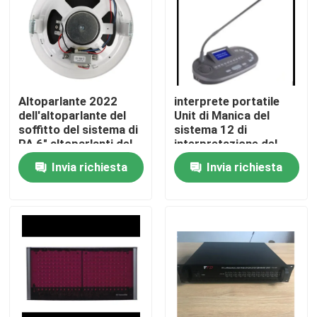
Altoparlante 2022
interprete portatile
dell'altoparlante del
Unit di Manica del
soffitto del sistema di
sistema 12 di
PA 6" altoparlanti del
interpretazione del
soffitto 1.5W-3W-6W
sistema di
Invia richiesta
Invia richiesta
altoparlante di PA
Casa
Prodotti
Video