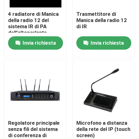
4 radiatore di Manica
Trasmettitore di
Circa noi
della radio 12 del
Manica della radio 12
sistema IR di PA
di IR
dell'altoparlante
Giro della fabbrica
Invia richiesta
Invia richiesta
Controllo di qualità
Contattici
Notizie
Casi
Regolatore principale
Microfono a distanza
senza fili del sistema
della rete del IP (touch
di conferenza di
screen)
Amplificatore dell'altoparlante