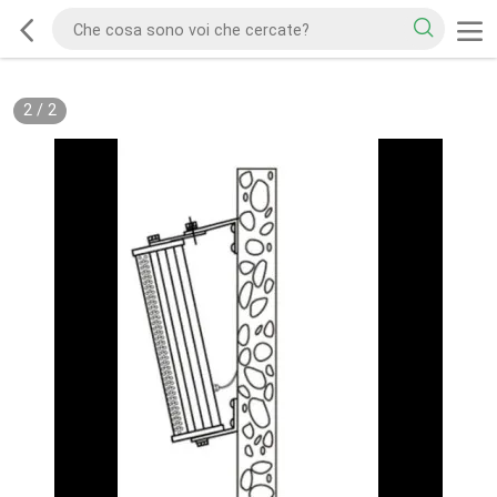
2
/
2