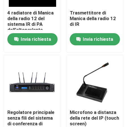
4 radiatore di Manica
Trasmettitore di
Circa noi
della radio 12 del
Manica della radio 12
sistema IR di PA
di IR
dell'altoparlante
Giro della fabbrica
Invia richiesta
Invia richiesta
Controllo di qualità
Contattici
Notizie
Casi
Regolatore principale
Microfono a distanza
senza fili del sistema
della rete del IP (touch
di conferenza di
screen)
Amplificatore dell'altoparlante