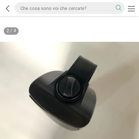
2
/
4