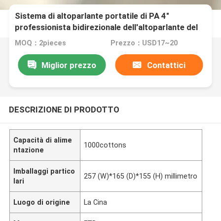
Sistema di altoparlante portatile di PA 4"
professionista bidirezionale dell'altoparlante del
sistema di PA dell'altoparlante del supporto della
MOQ：2pieces
Prezzo：USD17~20
parete
Miglior prezzo
Contattici
DESCRIZIONE DI PRODOTTO
Capacità di alime
1000cottons
ntazione
Imballaggi partico
257 (W)*165 (D)*155 (H) millimetro
lari
Luogo di origine
La Cina