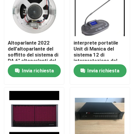
Altoparlante 2022
interprete portatile
dell'altoparlante del
Unit di Manica del
soffitto del sistema di
sistema 12 di
PA 6" altoparlanti del
interpretazione del
soffitto 1.5W-3W-6W
sistema di
Invia richiesta
Invia richiesta
altoparlante di PA
Casa
Prodotti
Video