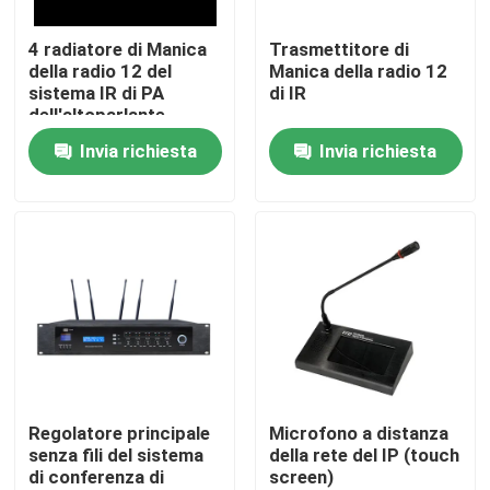
4 radiatore di Manica
Trasmettitore di
Circa noi
della radio 12 del
Manica della radio 12
sistema IR di PA
di IR
dell'altoparlante
Giro della fabbrica
Invia richiesta
Invia richiesta
Controllo di qualità
Contattici
Notizie
Casi
Regolatore principale
Microfono a distanza
senza fili del sistema
della rete del IP (touch
di conferenza di
screen)
Amplificatore dell'altoparlante