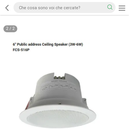
2
/
2