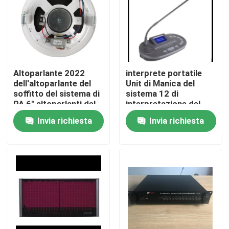
Altoparlante 2022
interprete portatile
dell'altoparlante del
Unit di Manica del
soffitto del sistema di
sistema 12 di
PA 6" altoparlanti del
interpretazione del
soffitto 1.5W-3W-6W
sistema di
Invia richiesta
Invia richiesta
altoparlante di PA
Casa
Prodotti
Video