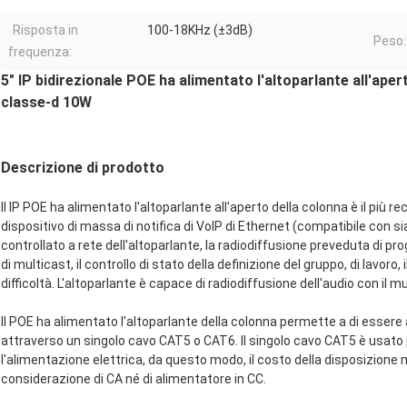
Risposta in
100-18KHz (±3dB)
Peso:
frequenza:
5" IP bidirezionale POE ha alimentato l'altoparlante all'aper
classe-d 10W
Descrizione di prodotto
Il IP POE ha alimentato l'altoparlante all'aperto della colonna è il più r
dispositivo di massa di notifica di VoIP di Ethernet (compatibile con si
controllato a rete dell'altoparlante, la radiodiffusione preveduta di pr
di multicast, il controllo di stato della definizione del gruppo, di lavoro,
difficoltà. L'altoparlante è capace di radiodiffusione dell'audio con il mu
Il POE ha alimentato l'altoparlante della colonna permette a di esse
attraverso un singolo cavo CAT5 o CAT6. Il singolo cavo CAT5 è usato per
l'alimentazione elettrica, da questo modo, il costo della disposizione
considerazione di CA né di alimentatore in CC.