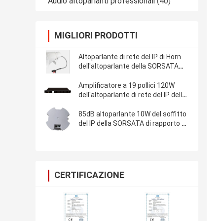
Audio altoparlanti professionali
(40)
MIGLIORI PRODOTTI
Altoparlante di rete del IP di Horn
dell'altoparlante della SORSATA
15W
Amplificatore a 19 pollici 120W
dell'altoparlante di rete del IP dello
scaffale
85dB altoparlante 10W del soffitto
del IP della SORSATA di rapporto di
s N
CERTIFICAZIONE