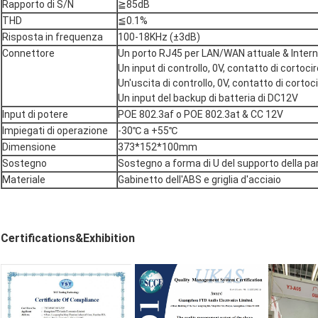
Rapporto di S/N
≧85dB
THD
≦0.1%
Risposta in frequenza
100-18KHz (±3dB)
Connettore
Un porto RJ45 per LAN/WAN attuale & Inter
Un input di controllo, 0V, contatto di cortoci
Un'uscita di controllo, 0V, contatto di cortoc
Un input del backup di batteria di DC12V
Input di potere
POE 802.3af o POE 802.3at & CC 12V
Impiegati di operazione
-30℃ a +55℃
Dimensione
373*152*100mm
Sostegno
Sostegno a forma di U del supporto della pa
Materiale
Gabinetto dell'ABS e griglia d'acciaio
Certifications&Exhibition