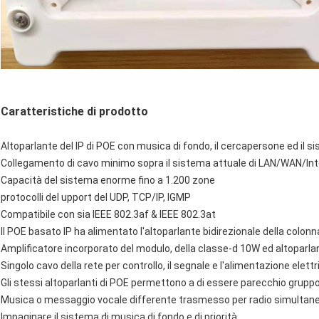
Caratteristiche di prodotto
Altoparlante del IP di POE con musica di fondo, il cercapersone ed il s
Collegamento di cavo minimo sopra il sistema attuale di LAN/WAN/In
Capacità del sistema enorme fino a 1.200 zone
protocolli del upport del UDP, TCP/IP, IGMP
Compatibile con sia IEEE 802.3af & IEEE 802.3at
Il POE basato IP ha alimentato l'altoparlante bidirezionale della colon
Amplificatore incorporato del modulo, della classe-d 10W ed altoparlan
Singolo cavo della rete per controllo, il segnale e l'alimentazione elettr
Gli stessi altoparlanti di POE permettono a di essere parecchio gruppo
Musica o messaggio vocale differente trasmesso per radio simultaneam
Impaginare il sistema di musica di fondo e di priorità