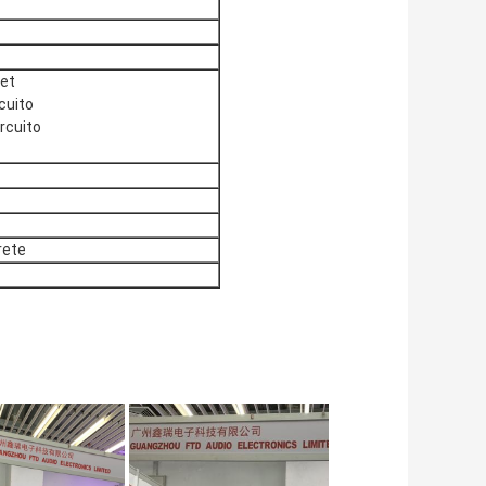
net
rcuito
ircuito
rete