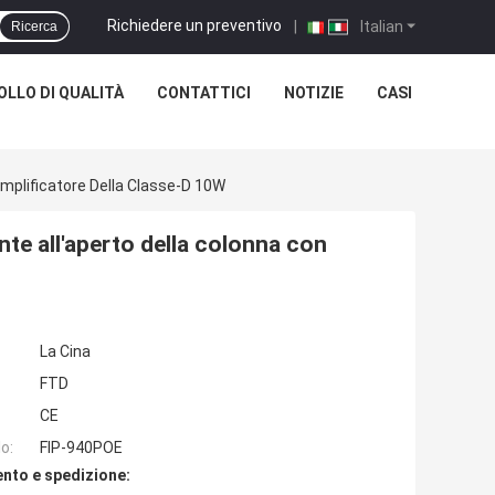
Richiedere un preventivo
|
Italian
Ricerca
LLO DI QUALITÀ
CONTATTICI
NOTIZIE
CASI
'amplificatore Della Classe-D 10W
ante all'aperto della colonna con
La Cina
FTD
CE
o:
FIP-940POE
nto e spedizione: