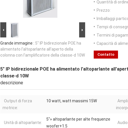
Quantità di ordin
Prezzo:
Imballaggi partico
Tempi di conseg
Termini di pagam
Grande immagine :
5" IP bidirezionale POE ha
Capacità di alim
alimentato l'altoparlante all'aperto della
Contatto
colonna con l'amplificatore della classe-d 10W
5" IP bidirezionale POE ha alimentato l'altoparlante all'aper
classe-d 10W
descrizione
Output di forza
10 watt, watt massimi 15W
Ampli
motrice:
incorp
5"» altoparlante per alte frequenze
Unità di altoparlante:
Audio 
woofer+1.5