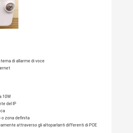
istema di allarme di voce
ternet
na 10W
te del IP
ica
 o zona definita
ente attraverso gli altoparlanti differenti di POE