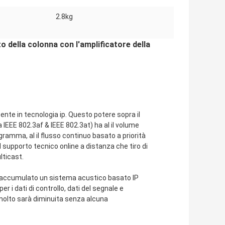
2.8kg
to della colonna con l'amplificatore della
ecente in tecnologia ip. Questo potere sopra il
a IEEE 802.3af & IEEE 802.3at) ha al il volume
ogramma, al il flusso continuo basato a priorità
 il supporto tecnico online a distanza che tiro di
lticast.
re accumulato un sistema acustico basato IP
 i dati di controllo, dati del segnale e
 molto sarà diminuita senza alcuna