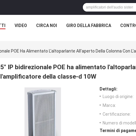
TTI
VIDEO
CIRCA NOI
GIRO DELLA FABBRICA
CONTRO
zionale POE Ha Alimentato L'altoparlante All'aperto Della Colonna Con L
5" IP bidirezionale POE ha alimentato l'altoparl
l'amplificatore della classe-d 10W
Dettagli:
Luogo di origine:
Marca:
Certificazione:
Numero di modell
Termini di pagame