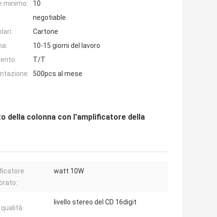
e minimo:
10
negotiable
lari:
Cartone
na:
10-15 giorni del lavoro
ento:
T/T
entazione:
500pcs al mese
to della colonna con l'amplificatore della
ficatore
watt 10W
orato:
livello stereo del CD 16digit
qualità: