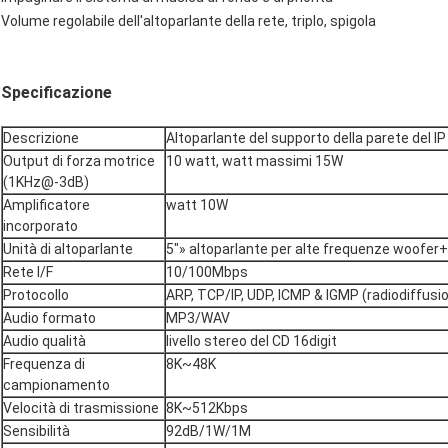
Volume regolabile dell'altoparlante della rete, triplo, spigola
Specificazione
Descrizione
Altoparlante del supporto della parete del I
Output di forza motrice
10 watt, watt massimi 15W
(1KHz@-3dB)
Amplificatore
watt 10W
incorporato
Unità di altoparlante
5"» altoparlante per alte frequenze woofer+
Rete I/F
10/100Mbps
Protocollo
ARP, TCP/IP, UDP, ICMP & IGMP (radiodiffusi
Audio formato
MP3/WAV
Audio qualità
livello stereo del CD 16digit
Frequenza di
8K~48K
campionamento
Velocità di trasmissione
8K~512Kbps
Sensibilità
92dB/1W/1M