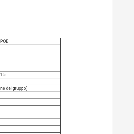
P POE
1.5
one del gruppo)