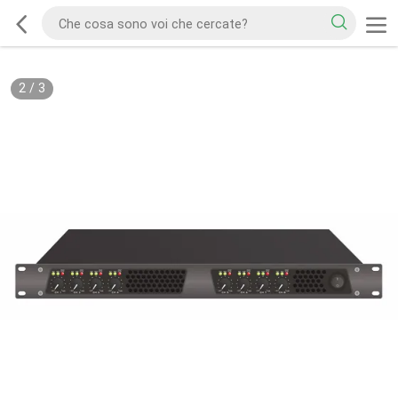
2
/
3