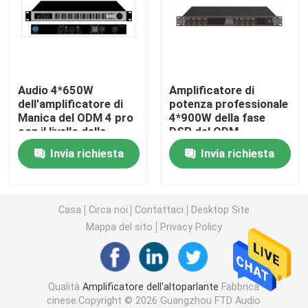
Altoparlanti dell'altoparlante
Altoparlante di rete del IP
Audio 4*650W
Amplificatore di
dell'amplificatore di
potenza professionale
Manica del ODM 4 pro
4*900W della fase
Amplificatore di potenza della classe D
con il livello della
DSP del ODM
classe D di DSP
Invia richiesta
Invia richiesta
Audio amplificatore della matrice
Linea altoparlante della colonna di matrice
Casa
Circa noi
Contattaci
Desktop Site
Mappa del sito
Privacy Policy
Sistema dell'evacuazione di voce
Qualità
Amplificatore dell'altoparlante
Fabbrica
Audio lettore DVD
cinese.Copyright © 2026 Guangzhou FTD Audio