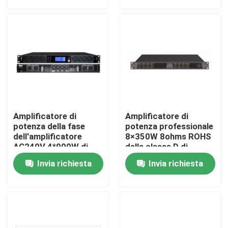
Circa noi
Giro della fabbrica
Controllo di qualità
Amplificatore di
Amplificatore di
Contattici
potenza della fase
potenza professionale
dell'amplificatore
8×350W 8ohms ROHS
AC240V 4*900W di
della classe D di
Manica DSP del
Manica 8
Notizie
Invia richiesta
Invia richiesta
metallo 4
Casi
Amplificatore dell'altoparlante