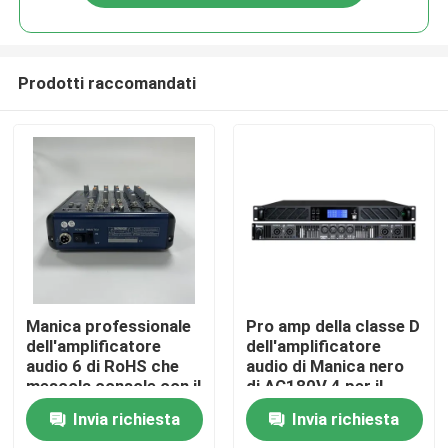
Prodotti raccomandati
Casa
Manica professionale
Pro amp della classe D
dell'amplificatore
dell'amplificatore
audio 6 di RoHS che
audio di Manica nero
Prodotti
mescola console con il
di AC180V 4 per il
Mp3
teatro ed il cinema
Invia richiesta
Invia richiesta
Video