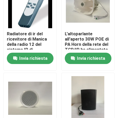
Circa noi
Giro della fabbrica
Radiatore di ir del
L'altoparlante
ricevitore di Manica
all'aperto 30W POE di
della radio 12 del
PA Horn della rete del
Controllo di qualità
sistema IR di
TCP/IP ha alimentato
interpretazione
Invia richiesta
Invia richiesta
Contattici
Notizie
Casi
Amplificatore dell'altoparlante