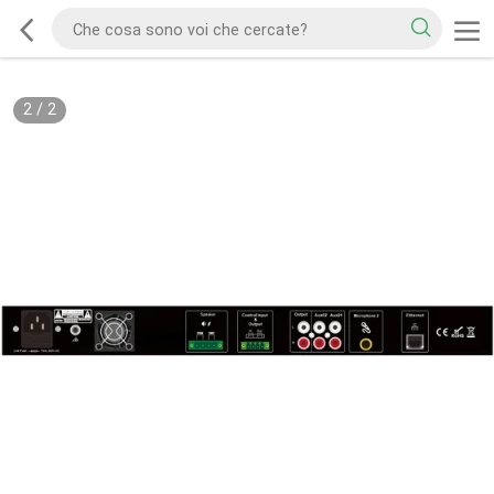
2
/
2