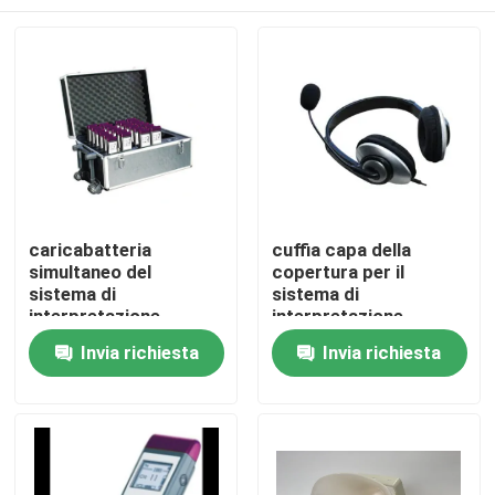
caricabatteria
cuffia capa della
simultaneo del
copertura per il
sistema di
sistema di
interpretazione
interpretazione
dell'alimentazione
Casa
Invia richiesta
Invia richiesta
elettrica del
caricabatteria
Prodotti
Video