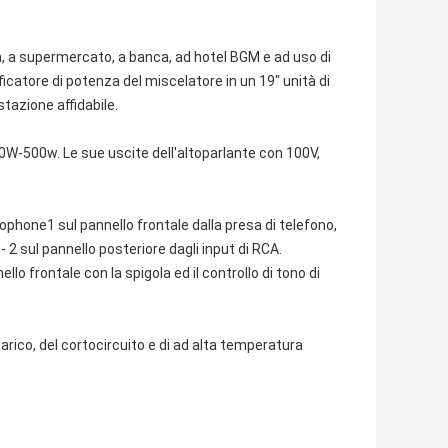
la, a supermercato, a banca, ad hotel BGM e ad uso di
ificatore di potenza del miscelatore in un 19" unità di
tazione affidabile.
 60W-500w. Le sue uscite dell'altoparlante con 100V,
crophone1 sul pannello frontale dalla presa di telefono,
‐ 2 sul pannello posteriore dagli input di RCA.
llo frontale con la spigola ed il controllo di tono di
rico, del cortocircuito e di ad alta temperatura