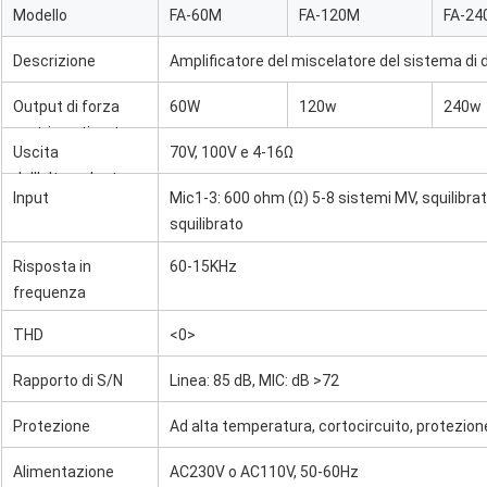
Modello
FA-60M
FA-120M
FA-24
Descrizione
Amplificatore del miscelatore del sistema di
Output di forza
60W
120w
240w
motrice stimato
Uscita
70V, 100V e 4-16Ω
dell'altoparlante
Input
Mic1-3: 600 ohm (Ω) 5-8 sistemi MV, squilibra
squilibrato
Risposta in
60-15KHz
frequenza
THD
<0>
Rapporto di S/N
Linea: 85 dB, MIC: dB >72
Protezione
Ad alta temperatura, cortocircuito, protezion
Alimentazione
AC230V o AC110V, 50-60Hz