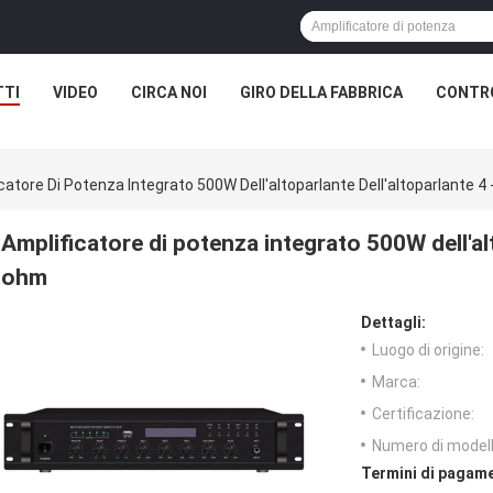
TTI
VIDEO
CIRCA NOI
GIRO DELLA FABBRICA
CONTRO
catore Di Potenza Integrato 500W Dell'altoparlante Dell'altoparlante 4
Amplificatore di potenza integrato 500W dell'alt
ohm
Dettagli:
Luogo di origine:
Marca:
Certificazione:
Numero di modell
Termini di pagame