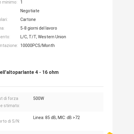
e minimo:
1
Negotiate
lari:
Cartone
na:
5-8 giorni del lavoro
ento:
L/C, T/T, Western Union
entazione:
10000PCS/Month
ell'altoparlante 4 - 16 ohm
t di forza
500W
e stimato:
Linea: 85 dB, MIC: dB >72
rto di S/N: