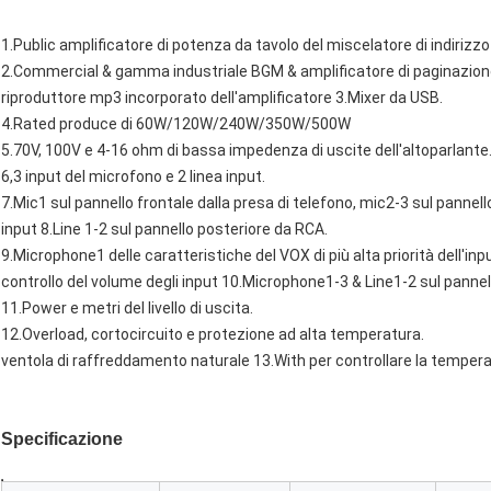
1.Public amplificatore di potenza da tavolo del miscelatore di indirizzo
2.Commercial & gamma industriale BGM & amplificatore di paginazion
riproduttore mp3 incorporato dell'amplificatore 3.Mixer da USB.
4.Rated produce di 60W/120W/240W/350W/500W
5.70V, 100V e 4-16 ohm di bassa impedenza di uscite dell'altoparlante
6,3 input del microfono e 2 linea input.
7.Mic1 sul pannello frontale dalla presa di telefono, mic2-3 sul pannell
input 8.Line 1-2 sul pannello posteriore da RCA.
9.Microphone1 delle caratteristiche del VOX di più alta priorità dell'inpu
controllo del volume degli input 10.Microphone1-3 & Line1-2 sul pannello f
11.Power e metri del livello di uscita.
12.Overload, cortocircuito e protezione ad alta temperatura.
ventola di raffreddamento naturale 13.With per controllare la tempera
Specificazione