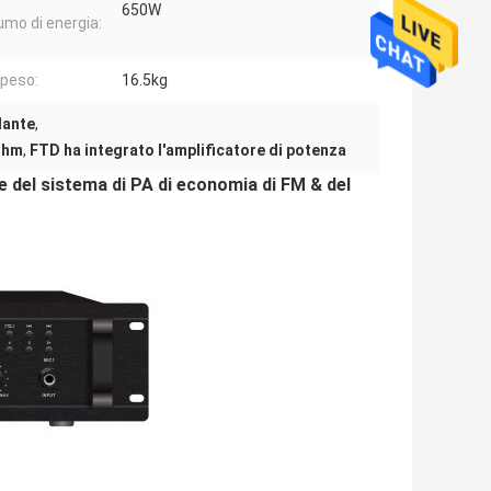
650W
mo di energia:
 peso:
16.5kg
lante
,
 ohm
,
FTD ha integrato l'amplificatore di potenza
e del sistema di PA di economia di FM & del