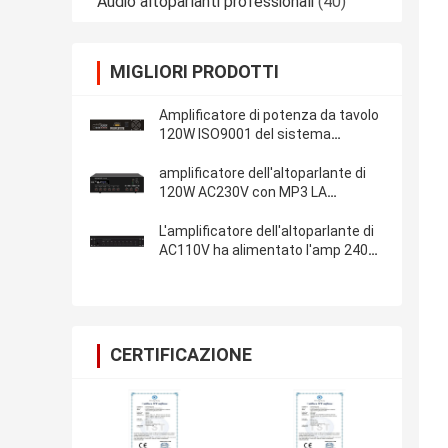
Audio altoparlanti professionali
(40)
MIGLIORI PRODOTTI
Amplificatore di potenza da tavolo
120W ISO9001 del sistema
acustico
amplificatore dell'altoparlante di
120W AC230V con MP3 LA
deviazione standard BT FM
L'amplificatore dell'altoparlante di
AC110V ha alimentato l'amp 240W
RMS del miscelatore
CERTIFICAZIONE