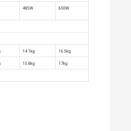
485W
650W
g
14.1kg
16.5kg
g
15.8kg
17kg