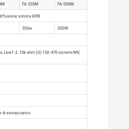
0M
FA-350M
FA-500M
 diffusione sonora 60W
350w
500W
to, Line1-2: 10k ohm (Ω) 150-470 sistemi MV,
e di sovraccarico