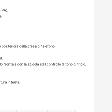
 (PA).
e.
.
o posteriore dalla presa di telefono.
t.
rontale con la spigola ed il controllo di tono di triplo.
tura interna.