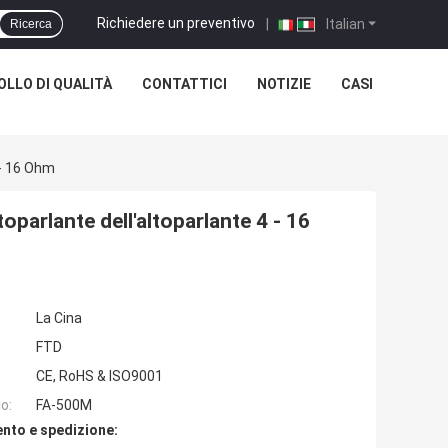
Richiedere un preventivo
|
Italian
Ricerca
LLO DI QUALITÀ
CONTATTICI
NOTIZIE
CASI
 - 16 Ohm
oparlante dell'altoparlante 4 - 16
La Cina
FTD
CE, RoHS & ISO9001
o:
FA-500M
nto e spedizione: