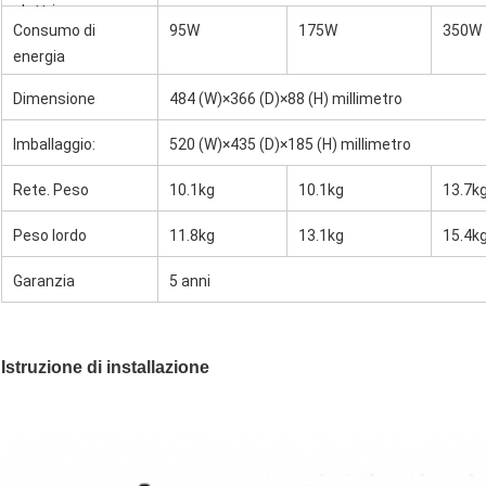
elettrica
Consumo di
95W
175W
350W
energia
Dimensione
484 (W)×366 (D)×88 (H) millimetro
Imballaggio:
520 (W)×435 (D)×185 (H) millimetro
Rete. Peso
10.1kg
10.1kg
13.7k
Peso lordo
11.8kg
13.1kg
15.4k
Garanzia
5 anni
Istruzione di installazione