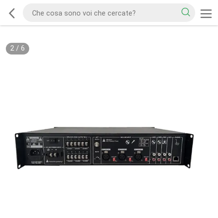
2
/
6