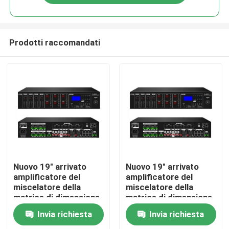
Prodotti raccomandati
Casa
Nuovo 19" arrivato
Nuovo 19" arrivato
amplificatore del
amplificatore del
miscelatore della
miscelatore della
Prodotti
matrice di dimensione
matrice di dimensione
dello scaffale con
6*120W dello scaffale
Invia richiesta
Invia richiesta
USB/SD/FM/BT
con USB/SD/FM/BT
Video