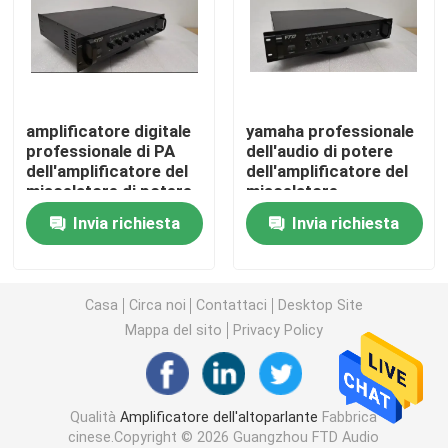
Altoparlanti dell'altoparlante
Altoparlante di rete del IP
amplificatore digitale
yamaha professionale
professionale di PA
dell'audio di potere
dell'amplificatore del
dell'amplificatore del
Amplificatore di potenza della classe D
miscelatore di potere
miscelatore
con porta USB e
amplificatore del
Invia richiesta
Invia richiesta
bluetooth
miscelatore
Audio amplificatore della matrice
Linea altoparlante della colonna di matrice
Casa
Circa noi
Contattaci
Desktop Site
Mappa del sito
Privacy Policy
Sistema dell'evacuazione di voce
Qualità
Amplificatore dell'altoparlante
Fabbrica
Audio lettore DVD
cinese.Copyright © 2026 Guangzhou FTD Audio