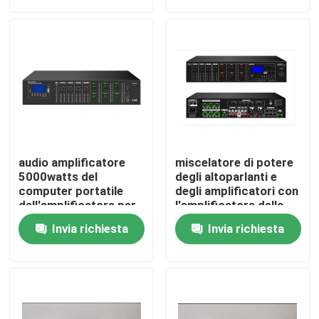
Circa noi
Giro della fabbrica
Controllo di qualità
audio amplificatore
miscelatore di potere
Contattici
5000watts del
degli altoparlanti e
computer portatile
degli amplificatori con
dell'amplificatore per
l'amplificatore della
uso
matrice
Notizie
Invia richiesta
Invia richiesta
Casi
Amplificatore dell'altoparlante