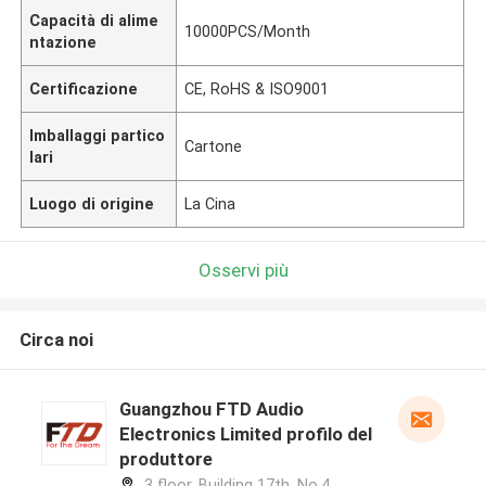
Capacità di alime
10000PCS/Month
ntazione
Certificazione
CE, RoHS & ISO9001
Imballaggi partico
Cartone
lari
Luogo di origine
La Cina
Osservi più
Circa noi
Guangzhou FTD Audio
Electronics Limited profilo del
produttore
3 floor, Building 17th, No.4